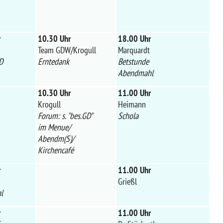
r
10.30 Uhr
18.00 Uhr
Team GDW/Krogull
Marquardt
D
Erntedank
Betstunde
Abendmahl
10.30 Uhr
11.00 Uhr
Krogull
Heimann
Forum: s. "bes.GD"
Schola
im Menue/
Abendm(S)/
Kirchencafé
r
11.00 Uhr
Grießl
l
r
11.00 Uhr