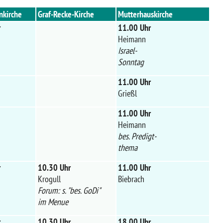
nkirche
Graf-Recke-Kirche
Mutterhauskirche
r
11.00 Uhr
Heimann
Israel-
Sonntag
11.00 Uhr
Grießl
11.00 Uhr
Heimann
bes. Predigt-
thema
r
10.30 Uhr
11.00 Uhr
Krogull
Biebrach
Forum: s. "bes. GoDi"
im Menue
r
10.30 Uhr
18.00 Uhr