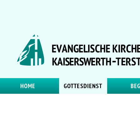
HOME
GOTTESDIENST
BE