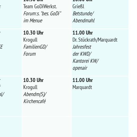
r
Team GoDiWerkst.
Grießl
Forum:s. "bes. GoDi"
Betstunde/
im Menue
Abendmahl
r
10.30 Uhr
11.00 Uhr
Krogull
Dr. Stückrath/Marquardt
TE
FamilienGD/
Jahresfest
Forum
der KWD/
Kantorei KW/
openair
r
10.30 Uhr
11.00 Uhr
f
Krogull
Marquardt
l/
Abendm(S)/
Kirchencafé