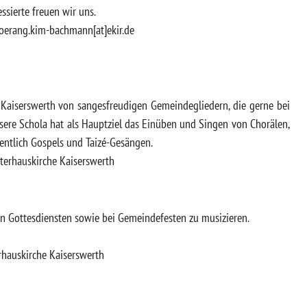
essierte freuen wir uns.
yoerang.kim-bachmann[at]ekir.de
ei Kaiserswerth von sangesfreudigen Gemeindegliedern, die gerne bei
sere Schola hat als Hauptziel das Einüben und Singen von Chorälen,
gentlich Gospels und Taizé-Gesängen.
tterhauskirche Kaiserswerth
 in Gottesdiensten sowie bei Gemeindefesten zu musizieren.
erhauskirche Kaiserswerth