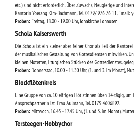
etc.) sind nicht erforderlich. Über Zuwachs, Neugierige und Inter
Kantorin Yoerang Kim-Bachmann, Tel. 0179/ 976 76 11, Email: 
Proben:
Freitag, 18.00 - 19.00 Uhr, Jonakirche Lohausen
Schola Kaiserswerth
Die Schola ist ein kleiner aber feiner Chor als Teil der Kantor
der musikalischen Gestaltung von Gottesdiensten mitwirken. Un
kleinen Motetten, liturgischen Stücken des Gottesdienstes, gele
Proben:
Donnerstag, 10.00 - 11.30 Uhr, (1. und 3. im Monat), Mu
Blockflötenkreis
Eine Gruppe von ca. 10 eifrigen Flötistinnen üben 14-tägig, um
Ansprechpartnerin ist Frau Aulmann, Tel. 0179 4606892.
Proben:
Mittwoch, 16.45 - 17.45 Uhr, (1. und 3. im Monat), Mutt
Tersteegen-Hobbychor