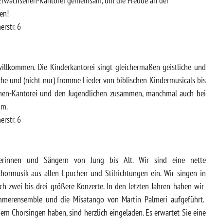
r Erwachsenen-Kantorei gemeinsam, um die Freude an der
en!
erstr. 6
willkommen. Die Kinderkantorei singt gleichermaßen geistliche und
öhliche und (nicht nur) fromme Lieder von biblischen Kindermusicals bis
senen-Kantorei und den Jugendlichen zusammen, manchmal auch bei
um.
erstr. 6
gerinnen und Sängern von Jung bis Alt. Wir sind eine nette
Chormusik aus allen Epochen und Stilrichtungen ein. Wir singen in
h zwei bis drei größere Konzerte. In den letzten Jahren haben wir
mmerensemble und die Misatango von Martin Palmeri aufgeführt.
m Chorsingen haben, sind herzlich eingeladen. Es erwartet Sie eine