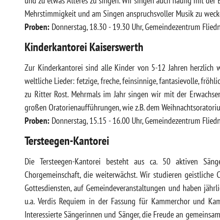
und zu etwas Älteres zu singen. Wir singen auch häufig mit de
Mehrstimmigkeit und am Singen anspruchsvoller Musik zu weck
Proben:
Donnerstag, 18.30 - 19.30 Uhr, Gemeindezentrum Fliedn
Kinderkantorei Kaiserswerth
Zur Kinderkantorei sind alle Kinder von 5-12 Jahren herzlich 
weltliche Lieder: fetzige, freche, feinsinnige, fantasievolle, fr
zu Ritter Rost. Mehrmals im Jahr singen wir mit der Erwach
großen Oratorienaufführungen, wie z.B. dem Weihnachtsoratori
Proben:
Donnerstag, 15.15 - 16.00 Uhr, Gemeindezentrum Fliedn
Tersteegen-Kantorei
Die Tersteegen-Kantorei besteht aus ca. 50 aktiven Sän
Chorgemeinschaft, die weiterwächst. Wir studieren geistliche 
Gottesdiensten, auf Gemeindeveranstaltungen und haben jährlic
u.a. Verdis Requiem in der Fassung für Kammerchor und Ka
Interessierte Sängerinnen und Sänger, die Freude an gemeinsame