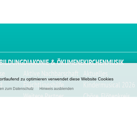
BILDUNG
DIAKONIE & ÖKUMENE
KIRCHENMUSIK
se
Aktive Nachbarschaft
Aktuelles
 fortlaufend zu optimieren verwendet diese Website Cookies
d
Flüchtlingshilfe
Kindermusical 2026
nen zum Datenschutz
Hinweis ausblenden
Weitere Partner
Chöre, Flötenkreis
Evang. Stiftungen
Kirchenmusik Förde
Repaircafé
Tersteegen Musiksch
be