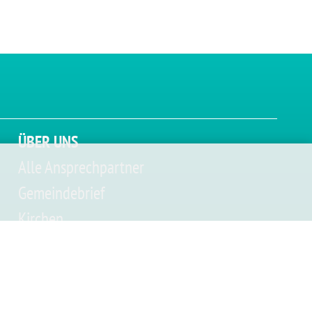
ÜBER UNS
Alle Ansprechpartner
Gemeindebrief
Kirchen
rn
Friedhof
ule
Gemeindekonzept
Zahlen Daten Fakten