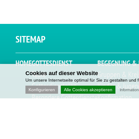
SITEMAP
HOME
GOTTESDIENST
BEGEGNUNG & 
Taufe
Gruppen & Krei
Cookies auf dieser Website
Um unsere Internetseite optimal für Sie zu gestalten und
Gottesdienstplan
Kinder & Jugen
Konfigurieren
Alle Cookies akzeptieren
Informatio
Besondere Gottesdienste
Konfirmation
Predigten
Freizeiten
Login Lektoren
Anmeldungen
KiTas & Teestu