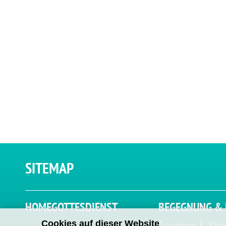
SITEMAP
HOME
GOTTESDIENST
BEGEGNUNG & 
Taufe
Gruppen & Krei
Cookies auf dieser Website