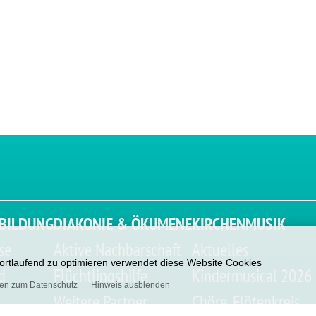
BILDUNG
DIAKONIE & ÖKUMENE
KIRCHENMUSIK
se
Aktive Nachbarschaft
Aktuelles
 fortlaufend zu optimieren verwendet diese Website Cookies
d
Flüchtlingshilfe
Kindermusical 2026
nen zum Datenschutz
Hinweis ausblenden
Weitere Partner
Chöre, Flötenkreis