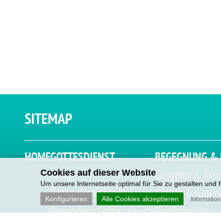
SITEMAP
HOME
GOTTESDIENST
BEGEGNUNG & 
Taufe
Gruppen & Krei
Cookies auf dieser Website
Um unsere Internetseite optimal für Sie zu gestalten und
Gottesdienstplan
Kinder & Jugen
Konfigurieren
Alle Cookies akzeptieren
Informatio
Besondere Gottesdienste
Konfirmation